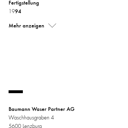
Fertigstellung
94
19
Mehr anzeigen
Baumann Waser Partner AG
LERNEN WIR UNS KENNEN!
Waschhausgraben 4
5600 Lenzburg