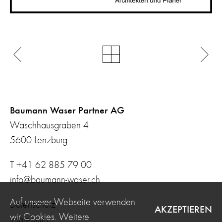
Baumann Waser Partner AG
Waschhausgraben 4
5600 Lenzburg
T +41 62 885 79 00
info@baumann-waser.ch
Auf unserer Webseite verwenden
Datenschutz
AKZEPTIEREN
wir Cookies. Weitere
Impressum